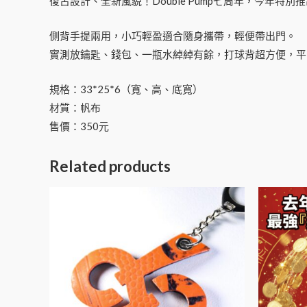
復古設計、全新風貌！Double Pump七周年，今年
側背手提兩用，小巧輕盈適合隨身攜帶，輕便帶出門。
實測放鑰匙、錢包、一瓶水綽綽有餘，打球背超方便，平
規格：33*25*6（寬、高、底寬）
材質：帆布
售價：350元
Related products