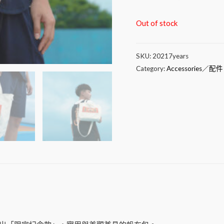
Out of stock
SKU:
20217years
Category:
Accessories／配件