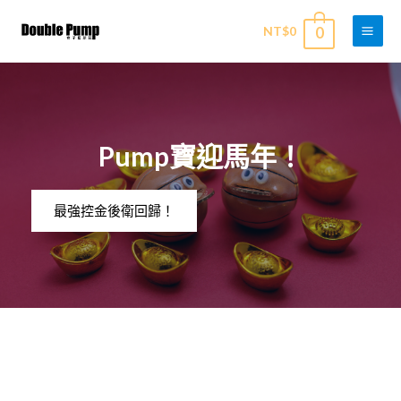
NT$
0
0
Pump寶迎馬年！
最強控金後衛回歸！