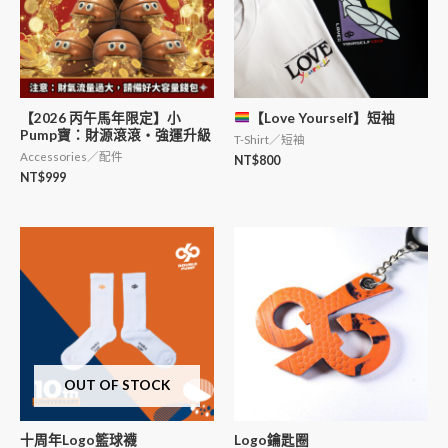
【2026 丙午馬年限定】小
【Love Yourself】短袖
Pump寶：財源滾滾・強運升級
T-Shirt／短袖
Accessories／配件
NT$
800
NT$
999
OUT OF STOCK
十周年Logo籃球襪
Logo鑰匙圈