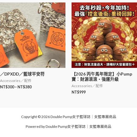
／DPXDD／籃球平安符
【2026 丙午馬年限定】小Pump
寶：財源滾滾・強運升級
Accessories／配件
Accessories／配件
NT$
300
–
NT$
380
NT$
999
Copyright © 2026 Double Pump女子籃球誌｜女籃專屬商品
Powered by Double Pump女子籃球誌｜女籃專屬商品